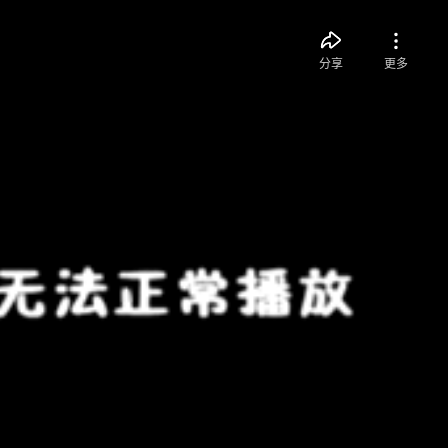
分享
更多