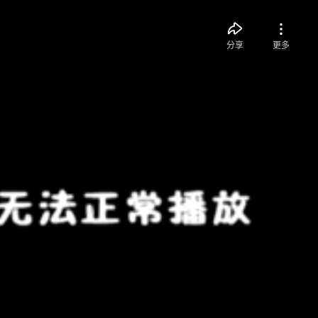
分享
更多