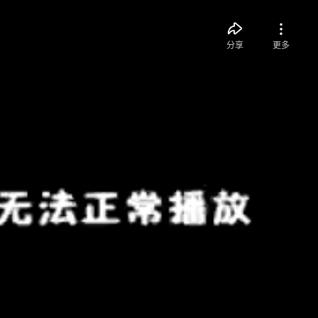
分享
更多