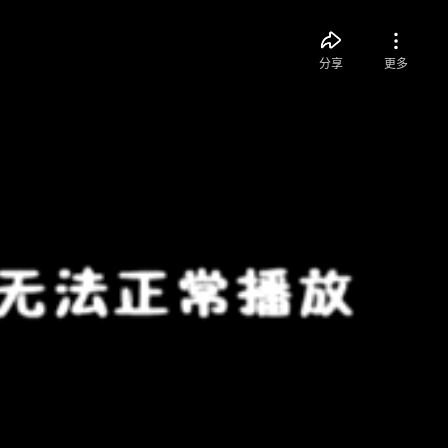
分享
更多