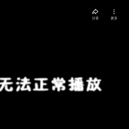
分享
更多