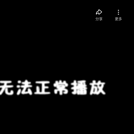
分享
更多