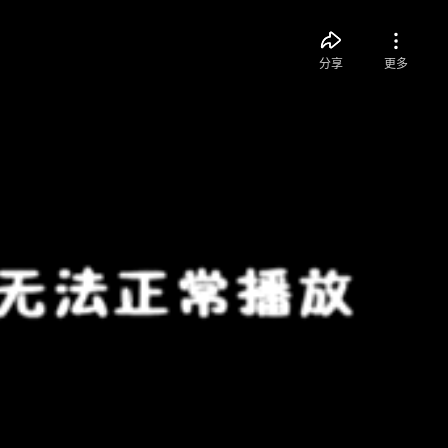
分享
更多