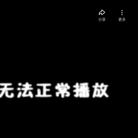
分享
更多