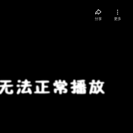
分享
更多