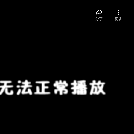
分享
更多