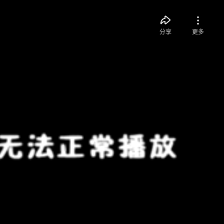
分享
更多