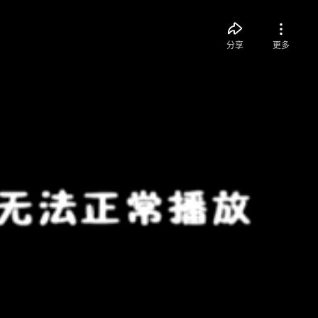
分享
更多