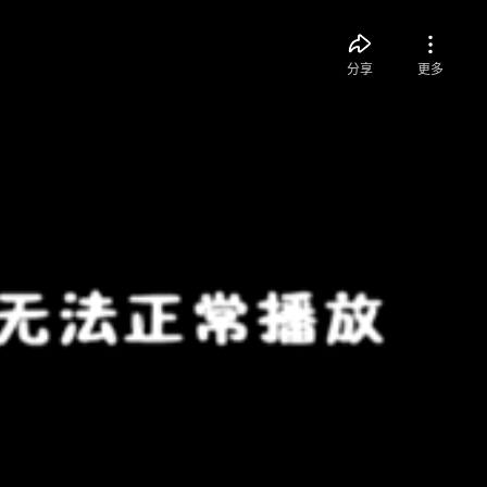
分享
更多