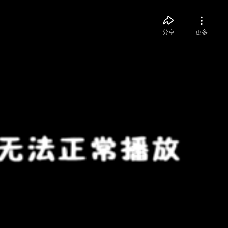
分享
更多