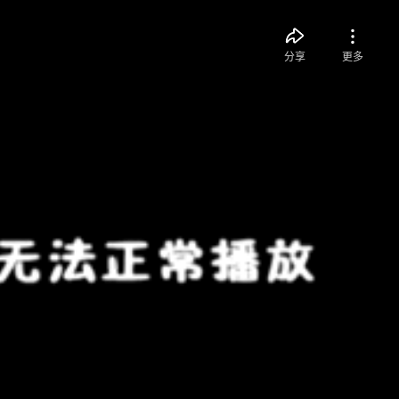
分享
更多