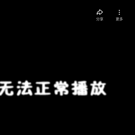
分享
更多