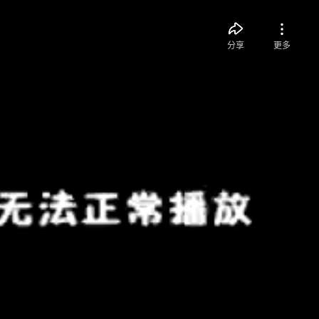
分享
更多