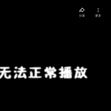
分享
更多