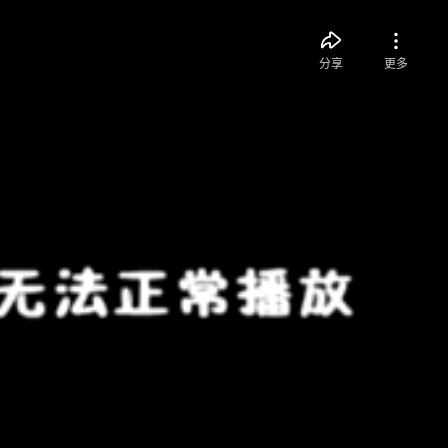
分享
更多