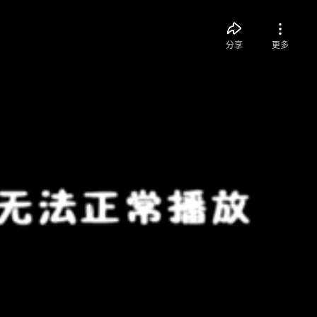
分享
更多