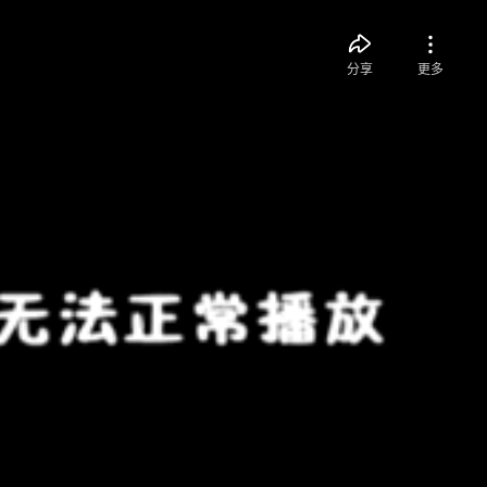
分享
更多