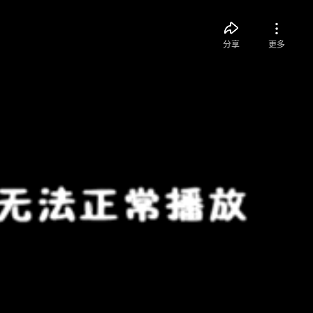
分享
更多