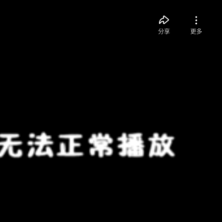
分享
更多