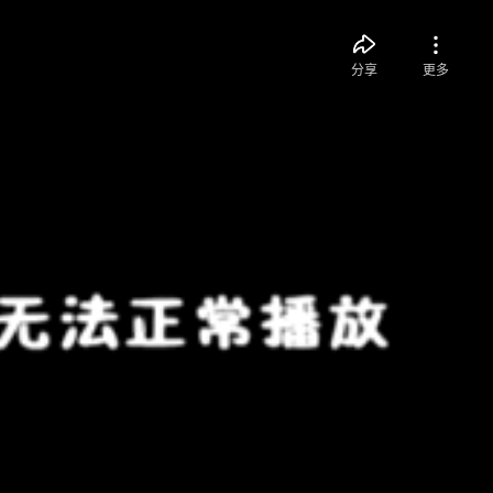
分享
更多