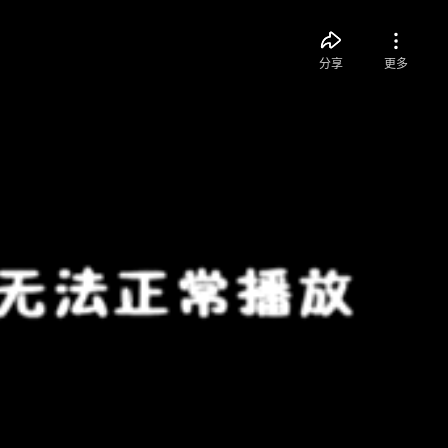
分享
更多