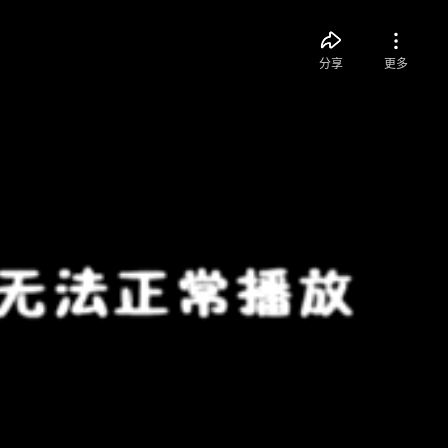
分享
更多