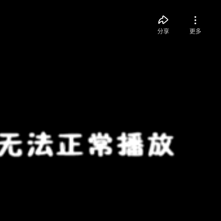
分享
更多