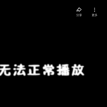
分享
更多