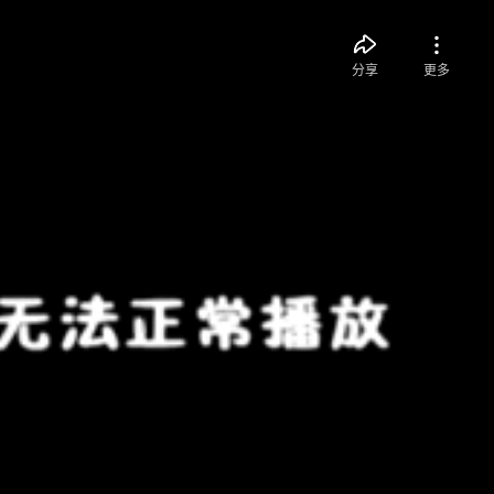
分享
更多