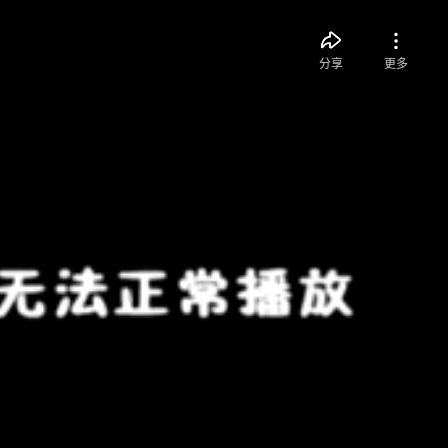
分享
更多