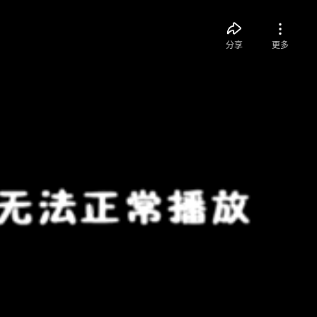
分享
更多