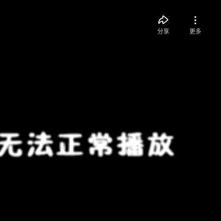
分享
更多