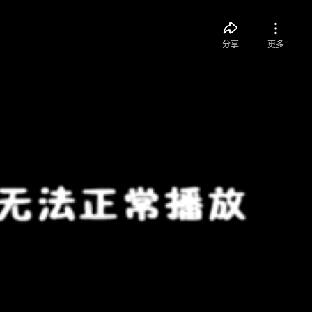
分享
更多