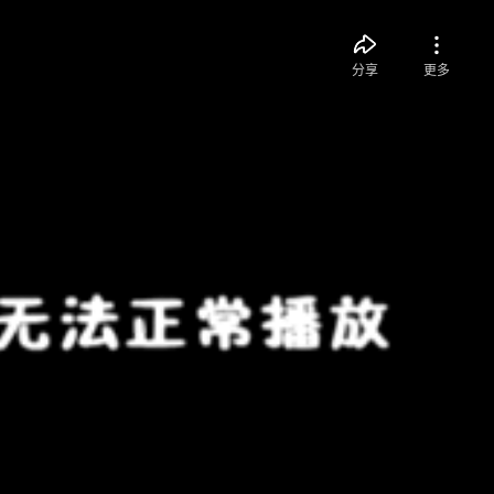
分享
更多