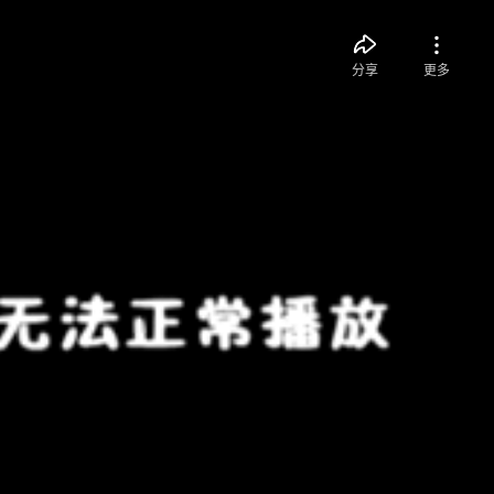
分享
更多