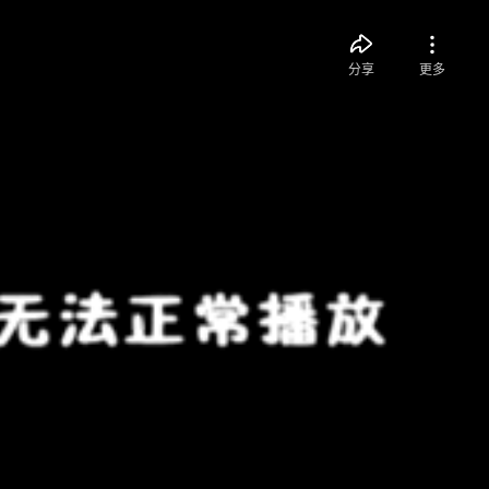
分享
更多