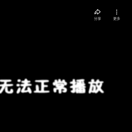
分享
更多