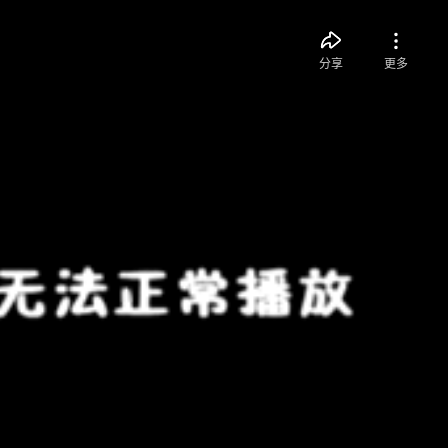
分享
更多