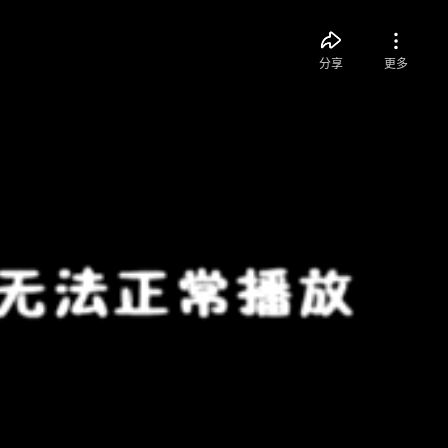
分享
更多