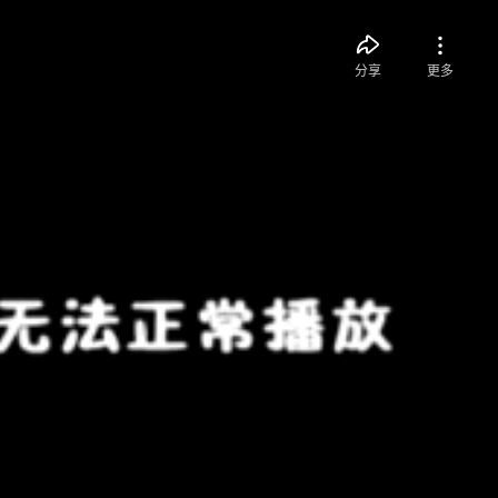
分享
更多