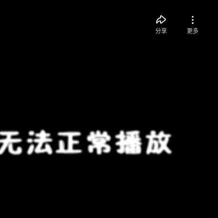
分享
更多