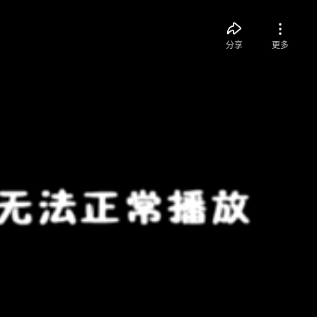
分享
更多