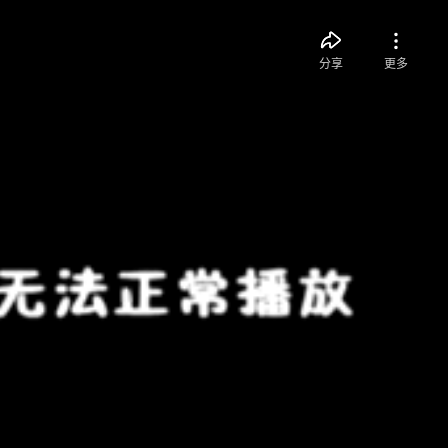
分享
更多