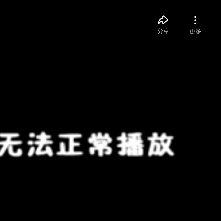
分享
更多