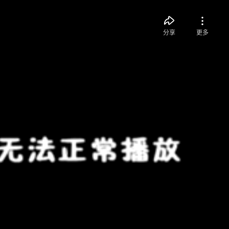
分享
更多