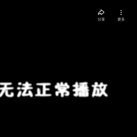
分享
更多