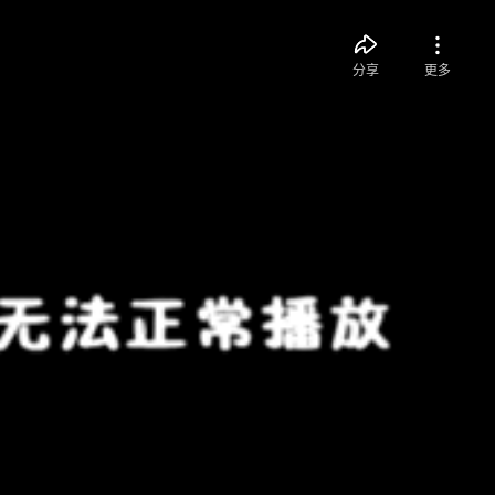
分享
更多