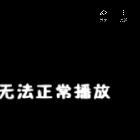
分享
更多