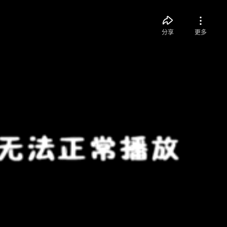
分享
更多