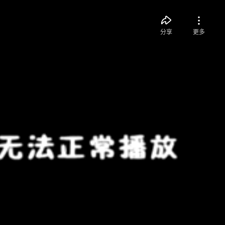
分享
更多